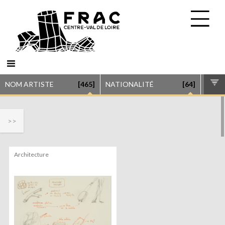
NOM ARTISTE
[465]
NATIONALITÉ
[64]
GENR
>>
Architecture